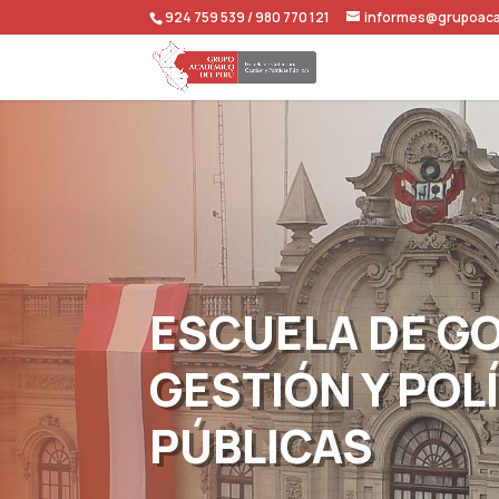
924 759 539 / 980 770 121
informes@grupoac
ESCUELA DE GO
GESTIÓN Y POL
PÚBLICAS