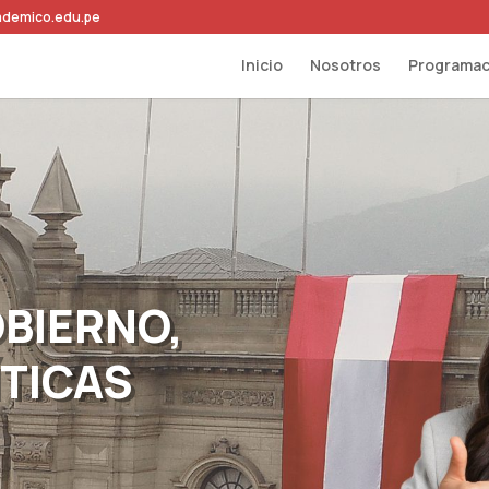
ademico.edu.pe
Inicio
Nosotros
Programac
BIERNO,
ÍTICAS