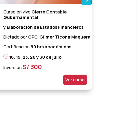
Curso en vivo
Cierre Contable
Curso en vi
Gubernamental
Internacio
y Elaboración de Estados Financieros
de Contabi
Dictado por
CPC. Gilmer Ticona Maquera
Dictado po
Abarca
Certificación
90
hrs académicas
Certificaci
16, 19, 23, 26 y 30 de julio
20, 22, 2
S/ 300
Inversión
S
Inversión
Ver curso