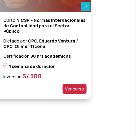
Curso
NICSP – Normas Internacionales
Curso
Orto
de Contabilidad para el Sector
ejecutiva
Público
Dictado po
Dictado por
CPC. Eduardo Ventura /
Rojas
CPC. Gilmer Ticona
Certificaci
Certificación
90 hrs académicas
1 seman
1 semana de duración
S
Inversión
S/ 300
Inversión
Ver curso